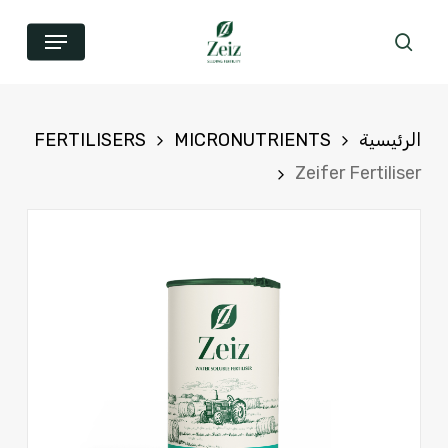
خطي
القائمة
بحث
لى
لمحتوى
لأساسي
الرئيسية
MICRONUTRIENTS
FERTILISERS
Zeifer Fertiliser