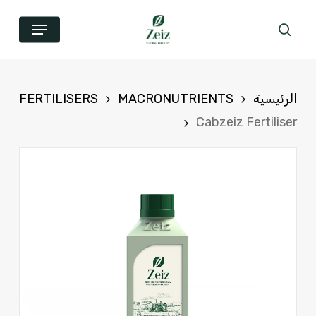
خطي
القائمة
بحث
لى
لمحتوى
لأساسي
الرئيسية
MACRONUTRIENTS
FERTILISERS
Cabzeiz Fertiliser